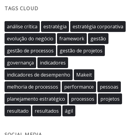
TAGS CLOUD
análise crítica
estratégia
estratégia corporativa
evolução do negócio
framework
gestão
gestão de processos
gestão de projetos
governança
indicadores
indicadores de desempenho
Makeit
melhoria de processos
performance
pessoas
planejamento estratégico
processos
projetos
resultado
resultados
ágil
SOCIAL MEDIA