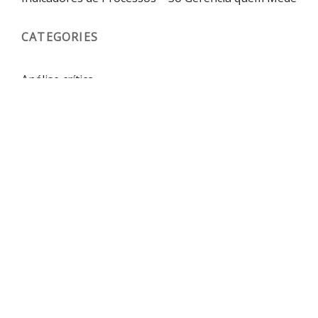
CATEGORIES
Análise crítica
Estratégia
Execução da Estratégia através da Gestão de
Projetos e de Processos
Gestão de Processos
Gestão de Projetos
Indicadores
Pessoas
Planejamento Estratégico
Processos