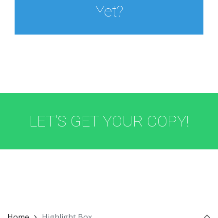
Yet?
LET’S GET YOUR COPY!
Home
Highlight Box