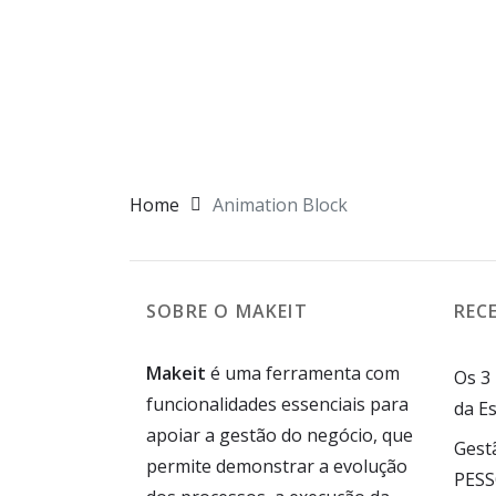
I Bounced
I Faded
Home
Animation Block
SOBRE O MAKEIT
REC
Makeit
é uma ferramenta com
Os 3
funcionalidades essenciais para
da Es
apoiar a gestão do negócio, que
Gest
permite demonstrar a evolução
PES