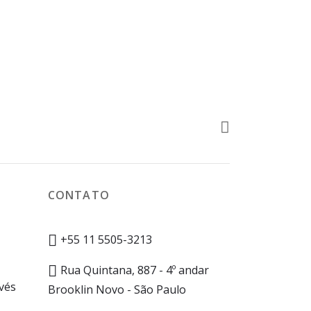
I Rotated
I Zoomed
CONTATO
+55 11 5505-3213
Rua Quintana, 887 - 4º andar
vés
Brooklin Novo - São Paulo