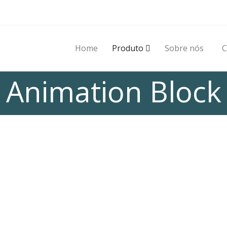
Home
Produto
Sobre nós
C
Animation Block
MATE ANYTHING & EVERYTH
Let your creative juice flow 😉